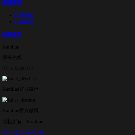
新闻资讯
官网新闻
行业资讯
影像世界
KamLan
服务热线
0755-23306472
KamLan官方微信
KamLan官方微博
版权所有：KamLan
粤ICP备15054923号