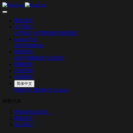
网站首页
关于我们
公司简介
代理商查询
联系我们
kamlan产品
全部
微单镜头
新闻资讯
全部
官网新闻
行业资讯
影像世界
企业店铺
在线留言
简体中文
简体中文
繁体中文
English
销售代表
您现在所在位置：
网站首页
加入我们