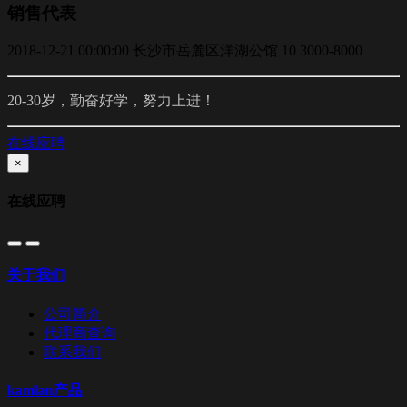
销售代表
2018-12-21 00:00:00
长沙市岳麓区洋湖公馆
10
3000-8000
20-30岁，勤奋好学，努力上进！
在线应聘
×
在线应聘
关于我们
公司简介
代理商查询
联系我们
kamlan产品