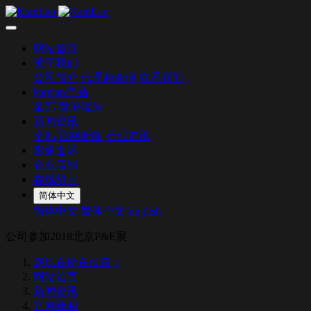
网站首页
关于我们
公司简介
代理商查询
联系我们
kamlan产品
全部
微单镜头
新闻资讯
全部
官网新闻
行业资讯
影像世界
企业店铺
在线留言
简体中文
简体中文
繁体中文
English
公司参加2018北京P&E展
您现在所在位置：
网站首页
新闻资讯
官网新闻