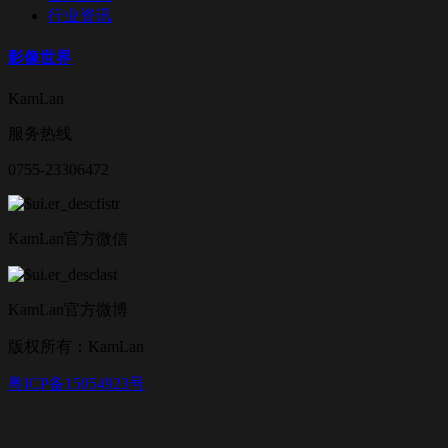
行业资讯
影像世界
KamLan
服务热线
0755-23306472
KamLan官方微信
KamLan官方微博
版权所有：KamLan
粤ICP备15054923号