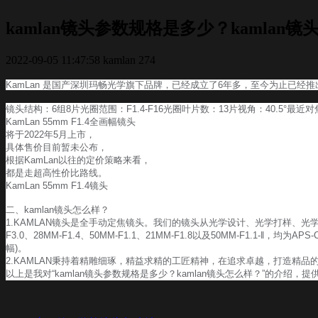
kamlan镜头参数规格是多少？kamlan
2022-09-05 11:47:58
kamlan
274
KamLan 是国产深圳玛畅光学旗下品牌，已经成立了6年多，至今为止已经推
镜头结构：6组8片光圈范围：F1.4-F16光圈叶片数：13片视角：40.5°最近对焦
KamLan 55mm F1.4全画幅镜头
将于2022年5月上市，
具体售价目前暂未公布，
根据KamLan以往的定价策略来看，
都是走超高性价比路线。
KamLan 55mm F1.4镜头
二、kamlan镜头怎么样？
1.KAMLAN镜头是全手动定焦镜头。我们的镜头从光学设计、光学打样、光学
F3.0、28MM-F1.4、50MM-F1.1、21MM-F1.8以及50MM-F1.1-
幅)。
2.KAMLAN秉持着精雕细琢，精益求精的工匠精神，在追求卓越，打造精品
以上是我对“kamlan镜头参数规格是多少？kamlan镜头怎么样？”的介绍