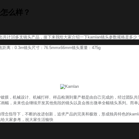
镜头怎么样？
出共计10多支镜头产品，接下来我给大家介绍一下kamlan镜头参数规格是多少
距离：0.3m镜头尺寸：76.5mmx66mm镜头重量：475g
镀膜，机械设计、机械打样、样品检测到量产都是由自己完成的，经过团队共同的奋斗
‖，均为APS-C画幅，未来也会继续开发其他焦段的镜头以及会推出微单全幅镜头系列。而单反镜头有1
的理念指导下，不断的改进创新，追求产品的完美和极致，形成独具特色的kaml
，提供给大家参考，祝大家生活愉快